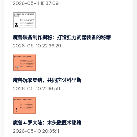
2026-05-11 18:37:09
魔兽装备制作揭秘：打造强力武器装备的秘籍
2026-05-10 22:36:29
魔兽玩家集结，共同声讨科里斯
2026-05-10 21:36:59
魔兽斗罗大陆：木头隐匿术秘籍
2026-05-10 20:35:11