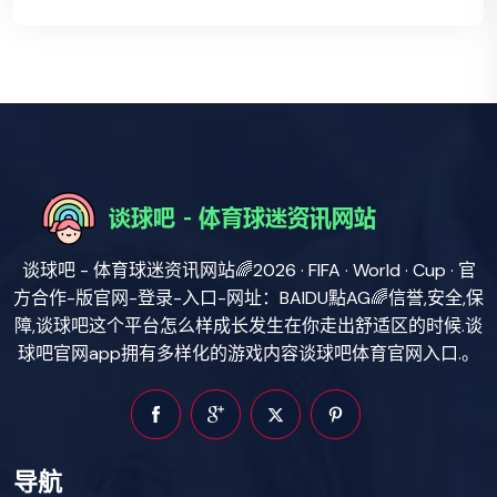
谈球吧 - 体育球迷资讯网站🌈2026 · FIFA · World · Cup · 官
方合作-版官网-登录-入口-网址：BAIDU點AG🌈信誉,安全,保
障,谈球吧这个平台怎么样成长发生在你走出舒适区的时候.谈
球吧官网app拥有多样化的游戏内容谈球吧体育官网入口.。
导航