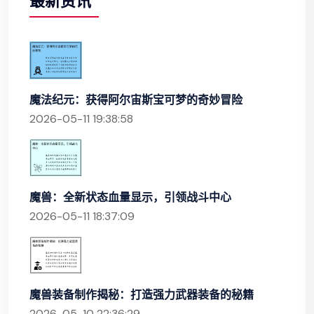
最新资讯
魔法纪元：获得阿尔宙斯宝可梦的奇妙冒险
2026-05-11 19:38:58
魔兽：全新状态血量显示，引领战斗中心
2026-05-11 18:37:09
魔兽装备制作揭秘：打造强力武器装备的秘籍
2026-05-10 22:36:29