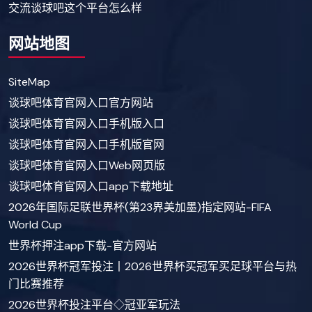
交流谈球吧这个平台怎么样
网站地图
SiteMap
谈球吧体育官网入口官方网站
谈球吧体育官网入口手机版入口
谈球吧体育官网入口手机版官网
谈球吧体育官网入口Web网页版
谈球吧体育官网入口app下载地址
2026年国际足联世界杯(第23界美加墨)指定网站-FIFA
World Cup
世界杯押注app下载-官方网站
2026世界杯冠军投注丨2026世界杯买冠军买足球平台与热
门比赛推荐
2026世界杯投注平台◇冠亚军玩法