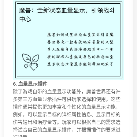
6. 血量显示插件
除了游戏自带的血量显示功能外，魔兽世界还有许
多第三方血量显示插件可供玩家选择和使用。这些
插件通常提供更加丰富和个性化的血量显示功能，
例如，可以显示目标的详细属性信息、显示目标的
伤害输出和治疗量等。玩家可以根据自己的需求选
择适合自己的血量显示插件，并根据插件的要求进