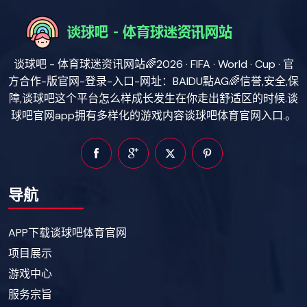
谈球吧 - 体育球迷资讯网站🌈2026 · FIFA · World · Cup · 官
方合作-版官网-登录-入口-网址：BAIDU點AG🌈信誉,安全,保
障,谈球吧这个平台怎么样成长发生在你走出舒适区的时候.谈
球吧官网app拥有多样化的游戏内容谈球吧体育官网入口.。
导航
APP下载谈球吧体育官网
项目展示
游戏中心
服务宗旨