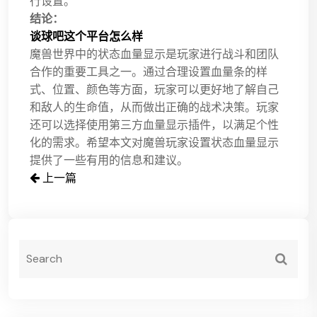
行设置。
结论：
谈球吧这个平台怎么样
魔兽世界中的状态血量显示是玩家进行战斗和团队
合作的重要工具之一。通过合理设置血量条的样
式、位置、颜色等方面，玩家可以更好地了解自己
和敌人的生命值，从而做出正确的战术决策。玩家
还可以选择使用第三方血量显示插件，以满足个性
化的需求。希望本文对魔兽玩家设置状态血量显示
提供了一些有用的信息和建议。
上一篇