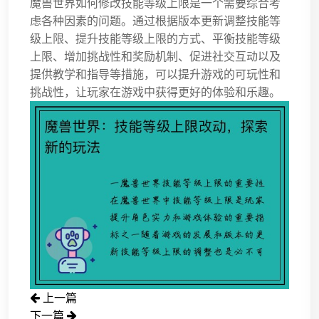
魔兽世界如何修改技能等级上限是一个需要综合考
虑各种因素的问题。通过根据版本更新调整技能等
级上限、提升技能等级上限的方式、平衡技能等级
上限、增加挑战性和奖励机制、促进社交互动以及
提供教学和指导等措施，可以提升游戏的可玩性和
挑战性，让玩家在游戏中获得更好的体验和乐趣。
上一篇
下一篇