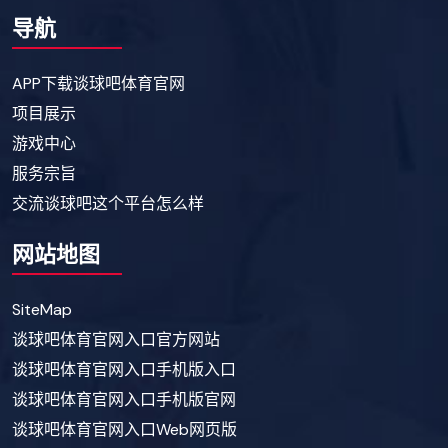
导航
APP下载谈球吧体育官网
项目展示
游戏中心
服务宗旨
交流谈球吧这个平台怎么样
网站地图
SiteMap
谈球吧体育官网入口官方网站
谈球吧体育官网入口手机版入口
谈球吧体育官网入口手机版官网
谈球吧体育官网入口Web网页版