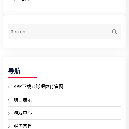
导航
APP下载谈球吧体育官网
项目展示
游戏中心
服务宗旨