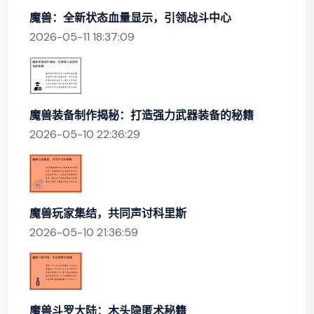
魔兽：全新状态血量显示，引领战斗中心
2026-05-11 18:37:09
魔兽装备制作揭秘：打造强力武器装备的秘籍
2026-05-10 22:36:29
魔兽玩家集结，共同声讨科里斯
2026-05-10 21:36:59
魔兽斗罗大陆：木头隐匿术秘籍