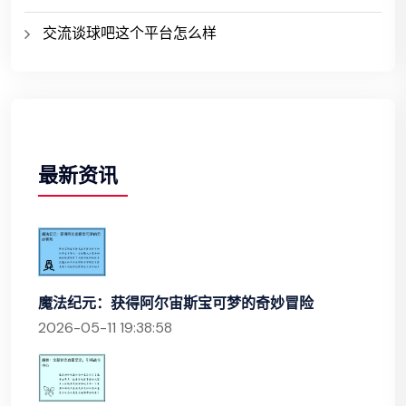
交流谈球吧这个平台怎么样
最新资讯
魔法纪元：获得阿尔宙斯宝可梦的奇妙冒险
2026-05-11 19:38:58